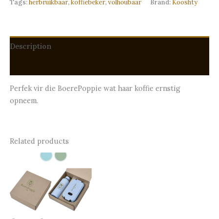
Tags:
herbruikbaar
,
koffiebeker
,
volhoubaar
Brand:
Kooshty
Description
Reviews (0)
Perfek vir die BoerePoppie wat haar koffie ernstig
opneem.
Related products