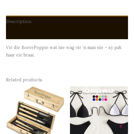
Description
Reviews (0)
Vir die BoerePoppie wat nie wag vir ‘n man nie – sy pak
haar eie braai.
Related products