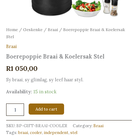
Home
/
Geskenke
/
Braai
/ Boerepoppie Braai & Koelersak
Stel
Braai
Boerepoppie Braai & Koelersak Stel
R
1 050,00
Sy braai, sy glimlag, sy leef haar styl.
Availability:
15 in stock
Add to cart
SKU:
BP-GIFT-BRAAI-COOLER
Category:
Braai
Tags:
braai
,
cooler
,
independent
,
stel